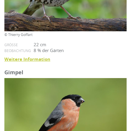
© Thierry Goffart
22 cm
GRÖSSE
8 % der Gärten
BEOBACHTUNG
Weitere Information
Gimpel