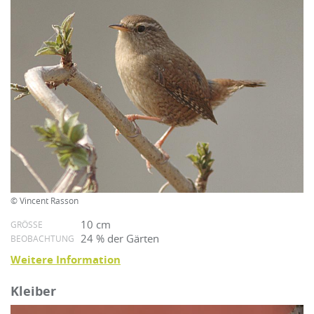
© Vincent Rasson
10 cm
GRÖSSE
24 % der Gärten
BEOBACHTUNG
Weitere Information
Kleiber