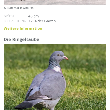
© Jean-Marie Winants
46 cm
GRÖSSE
72 % der Gärten
BEOBACHTUNG
Weitere Information
Die Ringeltaube