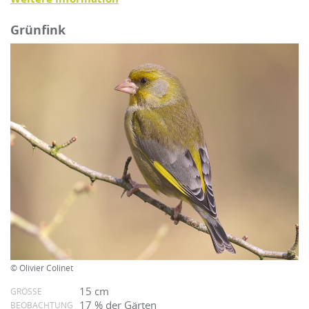
Grünfink
© Olivier Colinet
15 cm
GRÖSSE
17 % der Gärten
BEOBACHTUNG