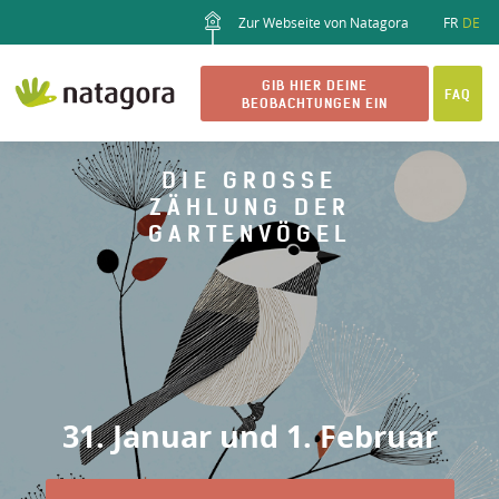
Zur Webseite von Natagora
FR
DE
GIB HIER DEINE
FAQ
BEOBACHTUNGEN EIN
DIE GROSSE Z
ÄHLUNG DER G
ARTENVÖGEL
31. Januar und 1. Februar