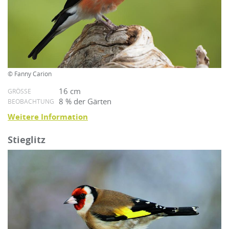
© Fanny Carion
16 cm
GRÖSSE
8 % der Gärten
BEOBACHTUNG
Weitere Information
Stieglitz