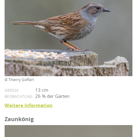
© Thierry Goffart
13 cm
GRÖSSE
26 % der Gärten
BEOBACHTUNG
Weitere Information
Zaunkönig