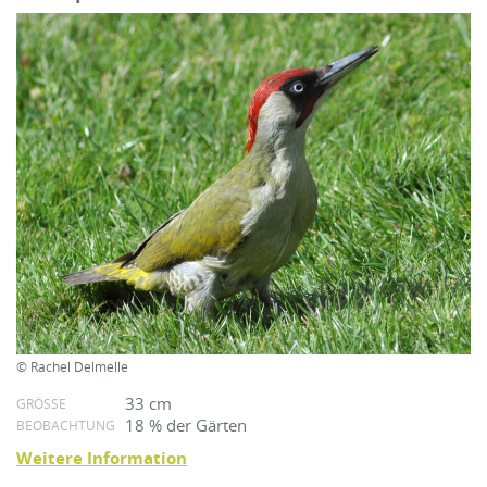
© Rachel Delmelle
33 cm
GRÖSSE
18 % der Gärten
BEOBACHTUNG
Weitere Information