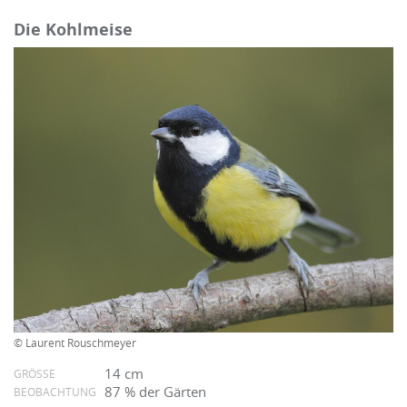
Die Kohlmeise
© Laurent Rouschmeyer
14 cm
GRÖSSE
87 % der Gärten
BEOBACHTUNG