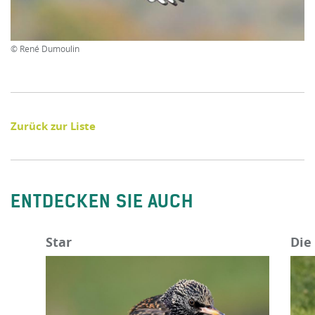
© René Dumoulin
Zurück zur Liste
ENTDECKEN SIE AUCH
Star
Die