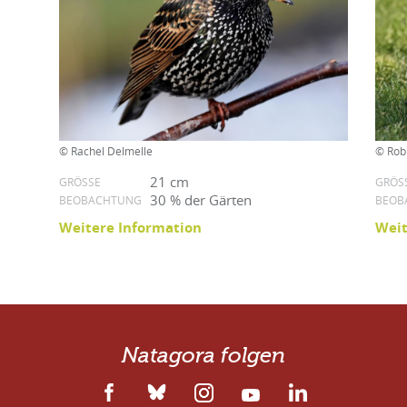
© Rachel Delmelle
© Robi
21 cm
GRÖSSE
GRÖSS
30 % der Gärten
BEOBACHTUNG
BEOB
Weitere Information
Weit
Natagora folgen