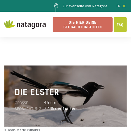
Zur Webseite von Natagora
FR
DE
GIB HIER DEINE
FAQ
BEOBACHTUNGEN EIN
DIE ELSTER
46 cm
GRÖSSE
72 % der Gärten
BEOBACHTUNG
© Jean-Marie Winants