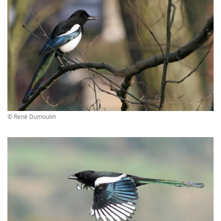
© René Dumoulin