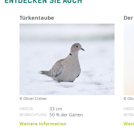
ENTDECKEN SIE AUCH
Türkentaube
Der
© Olivier Colinet
© Oliv
33 cm
GRÖSSE
GRÖSS
50 % der Gärten
BEOBACHTUNG
BEOB
Weitere Information
Weit