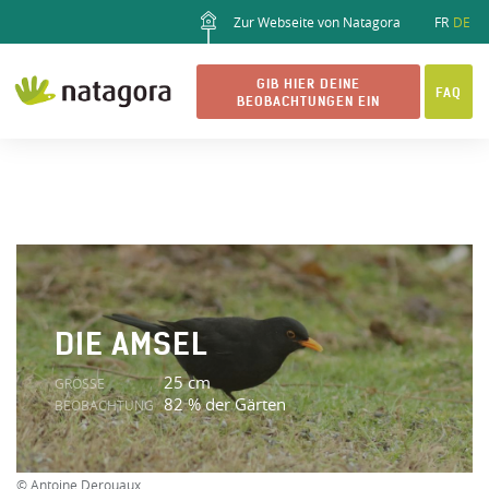
Zur Webseite von Natagora
FR
DE
GIB HIER DEINE
FAQ
BEOBACHTUNGEN EIN
DIE AMSEL
25 cm
GRÖSSE
82 % der Gärten
BEOBACHTUNG
© Antoine Derouaux