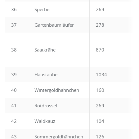
36
Sperber
269
37
Gartenbaumläufer
278
38
Saatkrähe
870
39
Haustaube
1034
40
Wintergoldhähnchen
160
41
Rotdrossel
269
42
Waldkauz
104
43
Sommergoldhähnchen
126