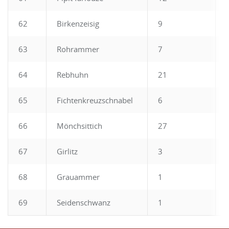
62
Birkenzeisig
9
63
Rohrammer
7
64
Rebhuhn
21
65
Fichtenkreuzschnabel
6
66
Mönchsittich
27
67
Girlitz
3
68
Grauammer
1
69
Seidenschwanz
1