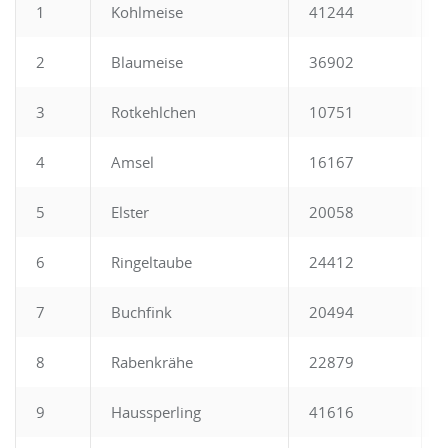
1
Kohlmeise
41244
2
Blaumeise
36902
3
Rotkehlchen
10751
4
Amsel
16167
5
Elster
20058
6
Ringeltaube
24412
7
Buchfink
20494
8
Rabenkrähe
22879
9
Haussperling
41616