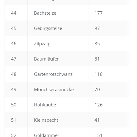
44
Bachstelze
177
45
Gebirgsstelze
97
46
Zilpzalp
85
47
Baumläufer
81
48
Gartenrotschwanz
118
49
Mönchsgrasmücke
70
50
Hohltaube
126
51
Kleinspecht
41
52
Goldammer
151