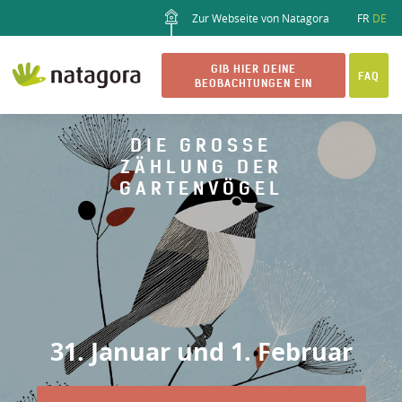
Zur Webseite von Natagora
FR
DE
GIB HIER DEINE
FAQ
BEOBACHTUNGEN EIN
DIE GROSSE Z
ÄHLUNG DER G
ARTENVÖGEL
31. Januar und 1. Februar