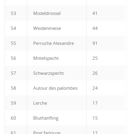
53
Misteldrossel
41
54
Weidenmeise
44
55
Perruche Alexandre
91
56
Mittelspecht
25
57
Schwarzspecht
26
58
Autour des palombes
24
59
Lerche
17
60
Bluthänfling
15
61
Pipit farlouze
12